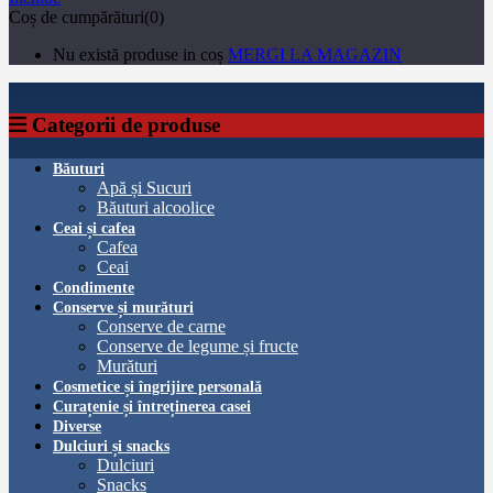
Coș de cumpărături(0)
Nu există produse in coș
MERGI LA MAGAZIN
Categorii de produse
Băuturi
Apă și Sucuri
Băuturi alcoolice
Ceai și cafea
Cafea
Ceai
Condimente
Conserve și murături
Conserve de carne
Conserve de legume și fructe
Murături
Cosmetice și îngrijire personală
Curațenie și întreținerea casei
Diverse
Dulciuri și snacks
Dulciuri
Snacks