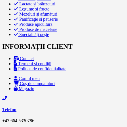
Lactate și brânzeturi
Legume și fructe
Mezeluri și afumături
Panificație si patiserie
Produse apicultură
Produse de măcelarie
Specialități pește
INFORMAȚII CLIENT
Contact
Termeni si condiții
Politica de confidentialitate
Contul meu
Coș de cumparaturi
Magazin
Telefon
+43 664 5330786