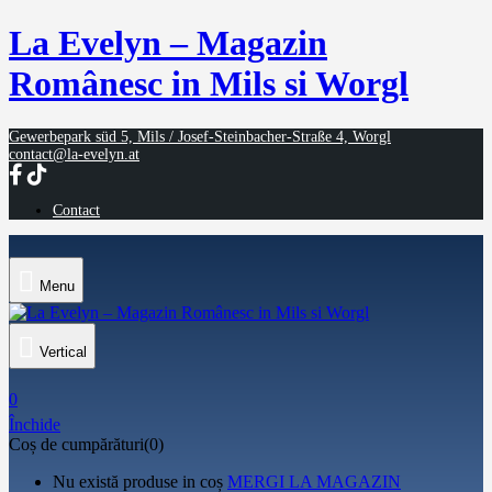
La Evelyn – Magazin
Românesc in Mils si Worgl
Gewerbepark süd 5, Mils / Josef-Steinbacher-Straße 4, Worgl
contact@la-evelyn.at
Contact
Menu
Vertical
0
Închide
Coș de cumpărături(0)
Nu există produse in coș
MERGI LA MAGAZIN