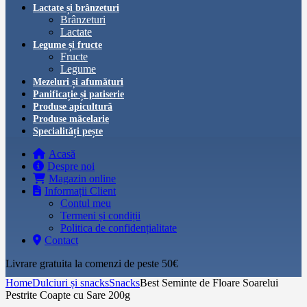
Lactate și brânzeturi
Brânzeturi
Lactate
Legume și fructe
Fructe
Legume
Mezeluri și afumături
Panificație și patiserie
Produse apicultură
Produse măcelarie
Specialități pește
Acasă
Despre noi
Magazin online
Informații Client
Contul meu
Termeni și condiții
Politica de confidențialitate
Contact
Livrare gratuita la comenzi de peste 50€‎
Home
Dulciuri și snacks
Snacks
Best Seminte de Floare Soarelui
Pestrite Coapte cu Sare 200g