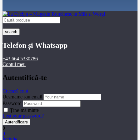
search
Telefon și Whatsapp
+43 664 5330786
Contul meu
Autentifică-te
Creează cont
Uesrname sau email
Password
Ține-mă minte
Lost your password?
0
0
Închide