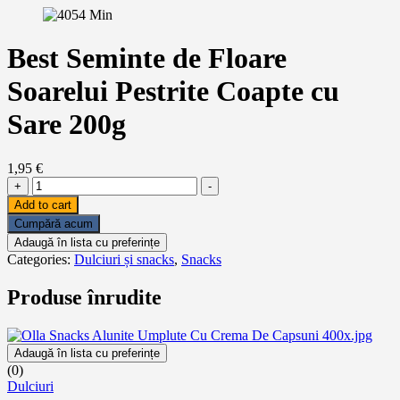
Best Seminte de Floare
Soarelui Pestrite Coapte cu
Sare 200g
1,95
€
Best
+
-
Seminte
Add to cart
de
Cumpără acum
Floare
Adaugă în lista cu preferințe
Soarelui
Categories:
Dulciuri și snacks
,
Snacks
Pestrite
Coapte
Produse înrudite
cu
Sare
200g
quantity
Adaugă în lista cu preferințe
(0)
Dulciuri