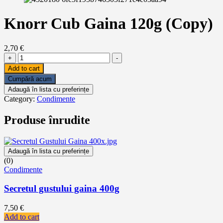
Knorr Cub Gaina 120g (Copy)
2,70
€
Knorr
+
-
Cub
Add to cart
Gaina
Cumpără acum
120g
Adaugă în lista cu preferințe
(Copy)
Category:
Condimente
quantity
Produse înrudite
Adaugă în lista cu preferințe
(0)
Condimente
Secretul gustului gaina 400g
7,50
€
Add to cart