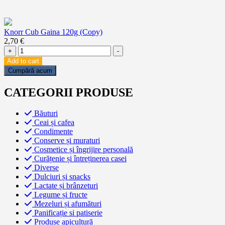
Knorr Cub Gaina 120g (Copy)
2,70
€
Knorr
+
-
Cub
Add to cart
Gaina
Cumpără acum
120g
(Copy)
CATEGORII PRODUSE
quantity
Băuturi
Ceai și cafea
Condimente
Conserve și muraturi
Cosmetice și îngrijire personală
Curățenie și întreținerea casei
Diverse
Dulciuri și snacks
Lactate și brânzeturi
Legume și fructe
Mezeluri și afumături
Panificație si patiserie
Produse apicultură