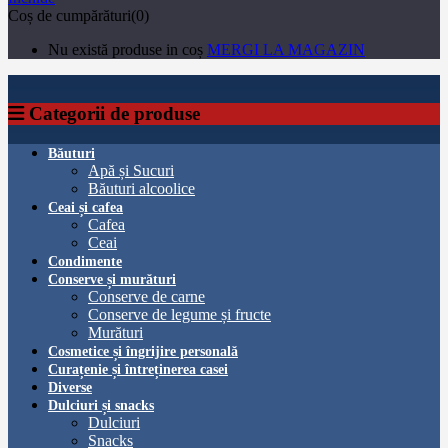
Coș de cumpărături(0)
Nu există produse in coș
MERGI LA MAGAZIN
Categorii de produse
Băuturi
Apă și Sucuri
Băuturi alcoolice
Ceai și cafea
Cafea
Ceai
Condimente
Conserve și murături
Conserve de carne
Conserve de legume și fructe
Murături
Cosmetice și îngrijire personală
Curațenie și întreținerea casei
Diverse
Dulciuri și snacks
Dulciuri
Snacks