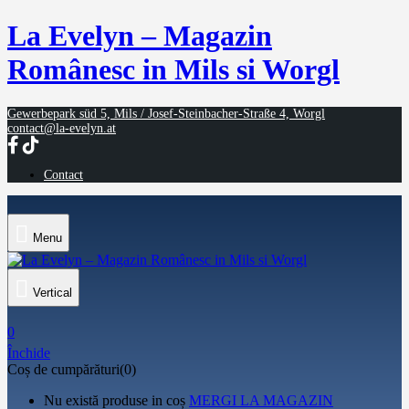
La Evelyn – Magazin
Românesc in Mils si Worgl
Gewerbepark süd 5, Mils / Josef-Steinbacher-Straße 4, Worgl
contact@la-evelyn.at
Contact
Menu
Vertical
0
Închide
Coș de cumpărături(0)
Nu există produse in coș
MERGI LA MAGAZIN