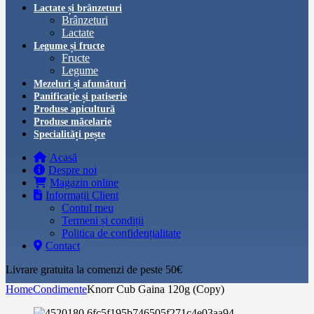
Lactate și brânzeturi
Brânzeturi
Lactate
Legume și fructe
Fructe
Legume
Mezeluri și afumături
Panificație și patiserie
Produse apicultură
Produse măcelarie
Specialități pește
Acasă
Despre noi
Magazin online
Informații Client
Contul meu
Termeni și condiții
Politica de confidențialitate
Contact
Livrare gratuita la comenzi de peste 50€‎
Home
Condimente
Knorr Cub Gaina 120g (Copy)