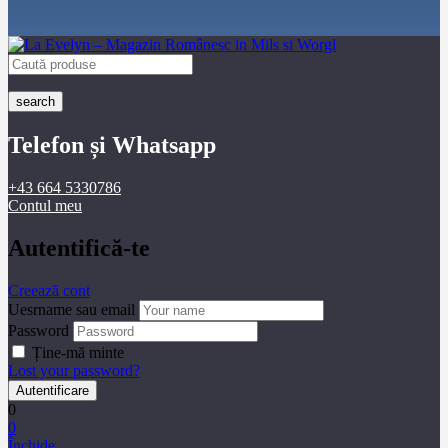
search
Telefon și Whatsapp
+43 664 5330786
Contul meu
Autentifică-te
Creează cont
Uesrname sau email
Password
Ține-mă minte
Lost your password?
0
0
Închide