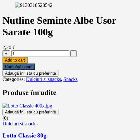
Nutline Seminte Albe Usor
Sarate 100g
2,20
€
Nutline
+
-
Seminte
Add to cart
Albe
Cumpără acum
Usor
Adaugă în lista cu preferințe
Sarate
Categories:
Dulciuri și snacks
,
Snacks
100g
quantity
Produse înrudite
Adaugă în lista cu preferințe
(0)
Dulciuri și snacks
Lotto Classic 80g