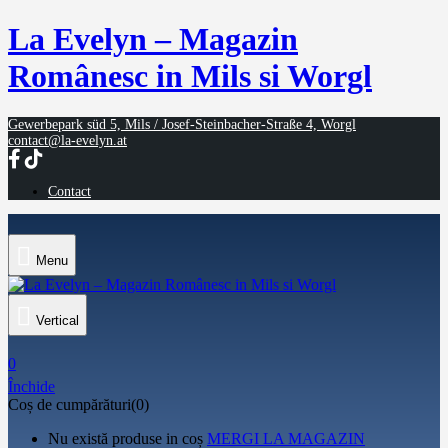
La Evelyn – Magazin
Românesc in Mils si Worgl
Gewerbepark süd 5, Mils / Josef-Steinbacher-Straße 4, Worgl
contact@la-evelyn.at
Contact
Menu
Vertical
0
Închide
Coș de cumpărături(0)
Nu există produse in coș
MERGI LA MAGAZIN