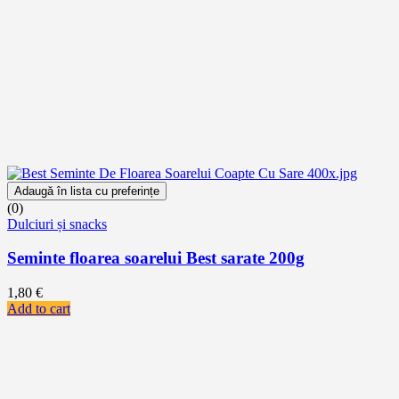
Adaugă în lista cu preferințe
(0)
Dulciuri și snacks
Seminte floarea soarelui Best sarate 200g
1,80
€
Add to cart