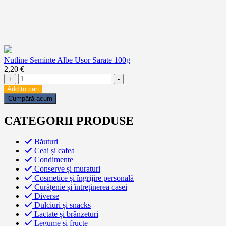
Nutline Seminte Albe Usor Sarate 100g
2,20
€
Nutline
+
-
Seminte
Add to cart
Albe
Cumpără acum
Usor
Sarate
CATEGORII PRODUSE
100g
quantity
Băuturi
Ceai și cafea
Condimente
Conserve și muraturi
Cosmetice și îngrijire personală
Curățenie și întreținerea casei
Diverse
Dulciuri și snacks
Lactate și brânzeturi
Legume și fructe