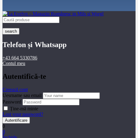
search
Telefon și Whatsapp
+43 664 5330786
Contul meu
Autentifică-te
Creează cont
Uesrname sau email
Password
Ține-mă minte
Lost your password?
0
0
Închide