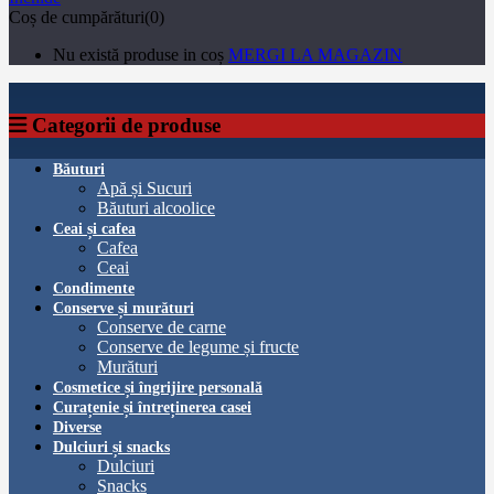
Coș de cumpărături(0)
Nu există produse in coș
MERGI LA MAGAZIN
Categorii de produse
Băuturi
Apă și Sucuri
Băuturi alcoolice
Ceai și cafea
Cafea
Ceai
Condimente
Conserve și murături
Conserve de carne
Conserve de legume și fructe
Murături
Cosmetice și îngrijire personală
Curațenie și întreținerea casei
Diverse
Dulciuri și snacks
Dulciuri
Snacks