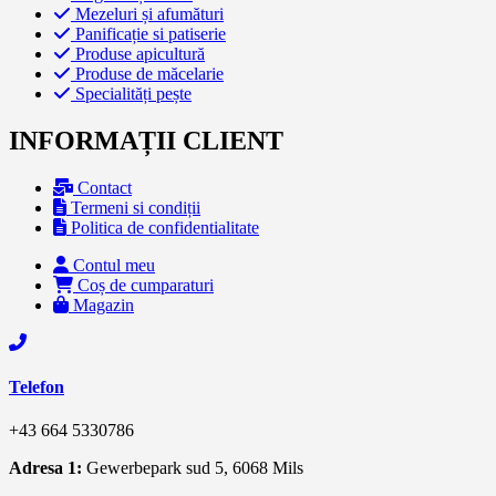
Mezeluri și afumături
Panificație si patiserie
Produse apicultură
Produse de măcelarie
Specialități pește
INFORMAȚII CLIENT
Contact
Termeni si condiții
Politica de confidentialitate
Contul meu
Coș de cumparaturi
Magazin
Telefon
+43 664 5330786
Adresa 1:
Gewerbepark sud 5, 6068 Mils