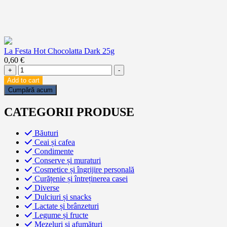
La Festa Hot Chocolatta Dark 25g
0,60
€
La
+
-
Festa
Add to cart
Hot
Cumpără acum
Chocolatta
Dark
CATEGORII PRODUSE
25g
quantity
Băuturi
Ceai și cafea
Condimente
Conserve și muraturi
Cosmetice și îngrijire personală
Curățenie și întreținerea casei
Diverse
Dulciuri și snacks
Lactate și brânzeturi
Legume și fructe
Mezeluri și afumături