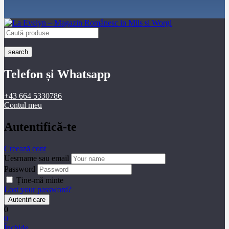
search
Telefon și Whatsapp
+43 664 5330786
Contul meu
Autentifică-te
Creează cont
Uesrname sau email
Password
Ține-mă minte
Lost your password?
0
0
Închide