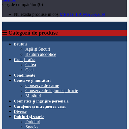
Coș de cumpărături(0)
Nu există produse in coș
MERGI LA MAGAZIN
Categorii de produse
Băuturi
Apă și Sucuri
Băuturi alcoolice
Ceai și cafea
Cafea
Ceai
Condimente
Conserve și murături
Conserve de carne
Conserve de legume și fructe
Murături
Cosmetice și îngrijire personală
Curațenie și întreținerea casei
Diverse
Dulciuri și snacks
Dulciuri
Snacks