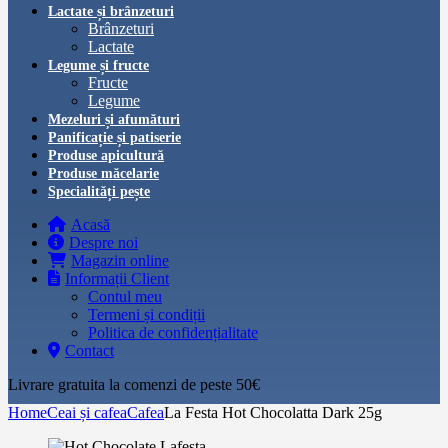
Lactate și brânzeturi
Brânzeturi
Lactate
Legume și fructe
Fructe
Legume
Mezeluri și afumături
Panificație și patiserie
Produse apicultură
Produse măcelarie
Specialități pește
Acasă
Despre noi
Magazin online
Informații Client
Contul meu
Termeni și condiții
Politica de confidențialitate
Contact
Livrare gratuita la comenzi de peste 50€‎
Home
Ceai și cafea
Cafea
La Festa Hot Chocolatta Dark 25g