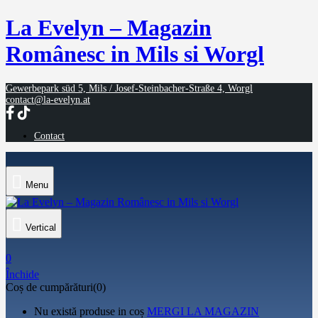
La Evelyn – Magazin
Românesc in Mils si Worgl
Gewerbepark süd 5, Mils / Josef-Steinbacher-Straße 4, Worgl
contact@la-evelyn.at
Contact
Menu
Vertical
0
Închide
Coș de cumpărături(0)
Nu există produse in coș
MERGI LA MAGAZIN