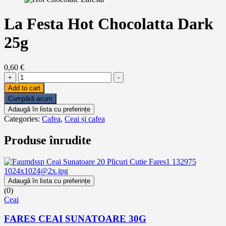
La Festa Hot Chocolatta Dark
25g
0,60
€
La
+
-
Festa
Add to cart
Hot
Cumpără acum
Chocolatta
Adaugă în lista cu preferințe
Dark
Categories:
Cafea
,
Ceai și cafea
25g
quantity
Produse înrudite
Adaugă în lista cu preferințe
(0)
Ceai
FARES CEAI SUNATOARE 30G