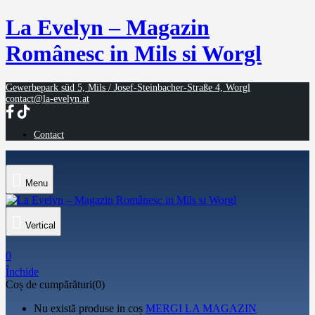
La Evelyn – Magazin
Românesc in Mils si Worgl
Gewerbepark süd 5, Mils / Josef-Steinbacher-Straße 4, Worgl
contact@la-evelyn.at
Contact
Menu
Vertical
0
Închide
Coș de cumpărături(0)
Nu există produse in coș
MERGI LA MAGAZIN