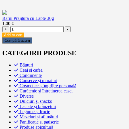
Barni Prajitura cu Lapte 30g
1,00
€
Barni
+
-
Prajitura
Add to cart
cu
Cumpără acum
Lapte
30g
CATEGORII PRODUSE
quantity
Băuturi
Ceai și cafea
Condimente
Conserve și muraturi
Cosmetice și îngrijire personală
Curățenie și întreținerea casei
Diverse
Dulciuri și snacks
Lactate și brânzeturi
Legume și fructe
Mezeluri și afumături
Panificație si patiserie
Produse apicultură