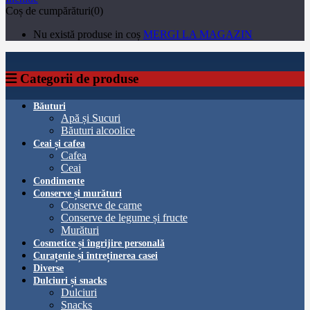
Coș de cumpărături(0)
Nu există produse in coș
MERGI LA MAGAZIN
Categorii de produse
Băuturi
Apă și Sucuri
Băuturi alcoolice
Ceai și cafea
Cafea
Ceai
Condimente
Conserve și murături
Conserve de carne
Conserve de legume și fructe
Murături
Cosmetice și îngrijire personală
Curațenie și întreținerea casei
Diverse
Dulciuri și snacks
Dulciuri
Snacks