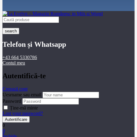
search
Telefon și Whatsapp
+43 664 5330786
Contul meu
Autentifică-te
Creează cont
Uesrname sau email
Password
Ține-mă minte
Lost your password?
0
0
Închide