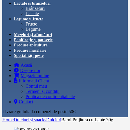
Lactate și brânzeturi
Brânzeturi
Lactate
Legume și fructe
Fructe
Legume
Mezeluri și afumături
Panificație și patiserie
Produse apicultură
Produse măcelarie
Specialități pește
Acasă
Despre noi
Magazin online
Informații Client
Contul meu
Termeni și condiții
Politica de confidențialitate
Contact
Livrare gratuita la comenzi de peste 50€‎
Home
Dulciuri și snacks
Dulciuri
Barni Prajitura cu Lapte 30g