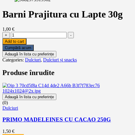
Barni Prajitura cu Lapte 30g
1,00
€
Barni
+
-
Prajitura
Add to cart
cu
Cumpără acum
Lapte
Adaugă în lista cu preferințe
30g
Categories:
Dulciuri
,
Dulciuri și snacks
quantity
Produse înrudite
Adaugă în lista cu preferințe
(0)
Dulciuri
PRIMO MADELEINES CU CACAO 250G
1,50
€