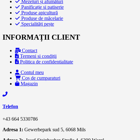
Mezeluri și afumături
Panificație si patiserie
Produse apicultură
Produse de măcelarie
Specialități pește
INFORMAȚII CLIENT
Contact
Termeni si condiții
Politica de confidentialitate
Contul meu
Coș de cumparaturi
Magazin
Telefon
+43 664 5330786
Adresa 1:
Gewerbepark sud 5, 6068 Mils