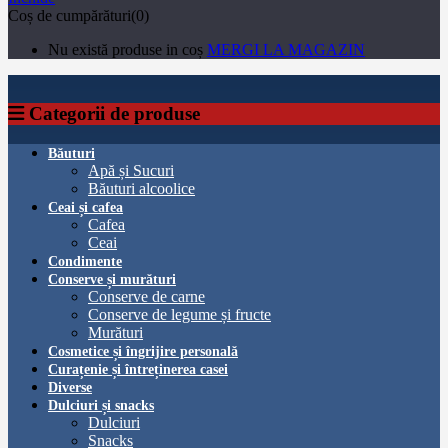
Coș de cumpărături(0)
Nu există produse in coș
MERGI LA MAGAZIN
Categorii de produse
Băuturi
Apă și Sucuri
Băuturi alcoolice
Ceai și cafea
Cafea
Ceai
Condimente
Conserve și murături
Conserve de carne
Conserve de legume și fructe
Murături
Cosmetice și îngrijire personală
Curațenie și întreținerea casei
Diverse
Dulciuri și snacks
Dulciuri
Snacks