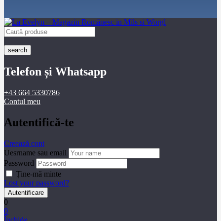
search
Telefon și Whatsapp
+43 664 5330786
Contul meu
Autentifică-te
Creează cont
Uesrname sau email
Password
Ține-mă minte
Lost your password?
0
0
Închide