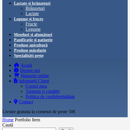
Lactate și brânzeturi
Brânzeturi
Lactate
Legume și fructe
Fructe
Legume
Mezeluri și afumături
Panificație și patiserie
Produse apicultură
Produse măcelarie
Specialități pește
Acasă
Despre noi
Magazin online
Informații Client
Contul meu
Termeni și condiții
Politica de confidențialitate
Contact
Livrare gratuita la comenzi de peste 50€‎
Home
Portfolio Item
Caută