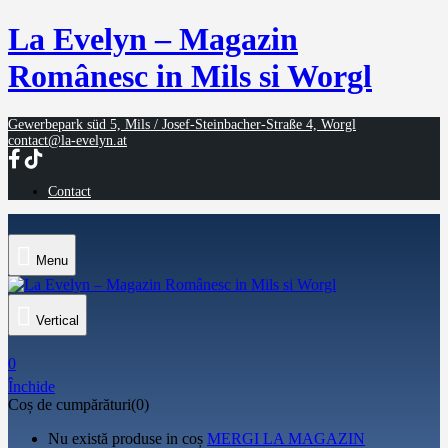
La Evelyn – Magazin
Românesc in Mils si Worgl
Gewerbepark süd 5, Mils / Josef-Steinbacher-Straße 4, Worgl
contact@la-evelyn.at
Contact
Menu
Vertical
0
Închide
Coș de cumpărături(0)
Nu există produse in coș
MERGI LA MAGAZIN