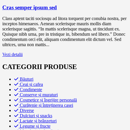
Cras semper ipsum sed
Class aptent taciti sociosqu ad litora torquent per conubia nostra, per
inceptos himenaeos. Aenean scelerisque mauris mollis diam
scelerisque sagittis. “In mattis scelerisque magna, ut tincidunt ex.
Quisque nibh urna, pre in tristique in, bibendum sed libero.” Donec
condimentum orci elit, aliquam condimentum elit dictum vel. Sed
ultrices, urna non mattis...
Vezi detalii
CATEGORII PRODUSE
Băuturi
Ceai și cafea
Condimente
Conserve și muraturi
Cosmetice și îngrijire personală
Curățenie și întreținerea casei
Diverse
Dulciuri și snacks
Lactate și brânzeturi
Legume și fructe