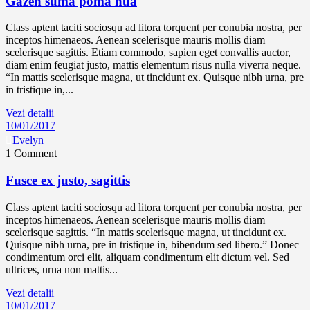
Gazen suma poma nua
Class aptent taciti sociosqu ad litora torquent per conubia nostra, per
inceptos himenaeos. Aenean scelerisque mauris mollis diam
scelerisque sagittis. Etiam commodo, sapien eget convallis auctor,
diam enim feugiat justo, mattis elementum risus nulla viverra neque.
“In mattis scelerisque magna, ut tincidunt ex. Quisque nibh urna, pre
in tristique in,...
Vezi detalii
10/01/2017
Evelyn
1 Comment
Fusce ex justo, sagittis
Class aptent taciti sociosqu ad litora torquent per conubia nostra, per
inceptos himenaeos. Aenean scelerisque mauris mollis diam
scelerisque sagittis. “In mattis scelerisque magna, ut tincidunt ex.
Quisque nibh urna, pre in tristique in, bibendum sed libero.” Donec
condimentum orci elit, aliquam condimentum elit dictum vel. Sed
ultrices, urna non mattis...
Vezi detalii
10/01/2017