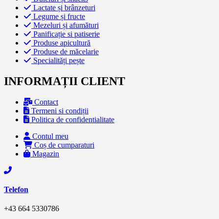
Lactate și brânzeturi
Legume și fructe
Mezeluri și afumături
Panificație si patiserie
Produse apicultură
Produse de măcelarie
Specialități pește
INFORMAȚII CLIENT
Contact
Termeni si condiții
Politica de confidentialitate
Contul meu
Coș de cumparaturi
Magazin
Telefon
+43 664 5330786