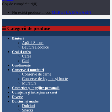
Coș de cumpărături(0)
Nu există produse in coș
MERGI LA MAGAZIN
Categorii de produse
Băuturi
Apă și Sucuri
Băuturi alcoolice
Ceai și cafea
Cafea
Ceai
Condimente
Conserve și murături
Conserve de carne
Conserve de legume și fructe
Murături
Cosmetice și îngrijire personală
Curațenie și întreținerea casei
Diverse
Dulciuri și snacks
Dulciuri
Snacks