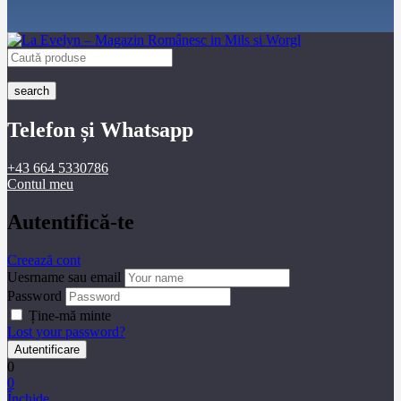
search
Telefon și Whatsapp
+43 664 5330786
Contul meu
Autentifică-te
Creează cont
Uesrname sau email
Password
Ține-mă minte
Lost your password?
0
0
Închide