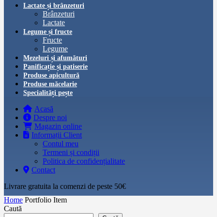
Lactate și brânzeturi
Brânzeturi
Lactate
Legume și fructe
Fructe
Legume
Mezeluri și afumături
Panificație și patiserie
Produse apicultură
Produse măcelarie
Specialități pește
Acasă
Despre noi
Magazin online
Informații Client
Contul meu
Termeni și condiții
Politica de confidențialitate
Contact
Livrare gratuita la comenzi de peste 50€‎
Home
Portfolio Item
Caută