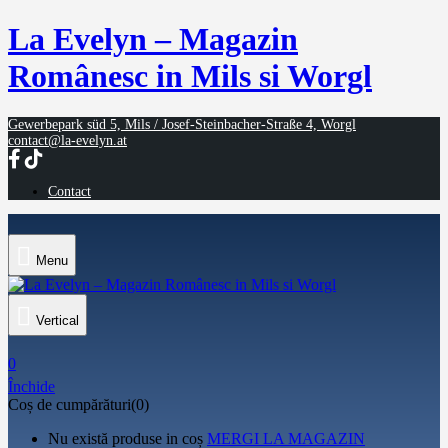
La Evelyn – Magazin
Românesc in Mils si Worgl
Gewerbepark süd 5, Mils / Josef-Steinbacher-Straße 4, Worgl
contact@la-evelyn.at
Contact
Menu
Vertical
0
Închide
Coș de cumpărături(0)
Nu există produse in coș
MERGI LA MAGAZIN