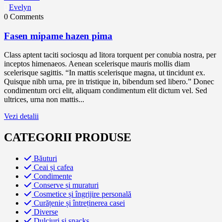
Evelyn
0 Comments
Fasen mipame hazen pima
Class aptent taciti sociosqu ad litora torquent per conubia nostra, per
inceptos himenaeos. Aenean scelerisque mauris mollis diam
scelerisque sagittis. “In mattis scelerisque magna, ut tincidunt ex.
Quisque nibh urna, pre in tristique in, bibendum sed libero.” Donec
condimentum orci elit, aliquam condimentum elit dictum vel. Sed
ultrices, urna non mattis...
Vezi detalii
CATEGORII PRODUSE
Băuturi
Ceai și cafea
Condimente
Conserve și muraturi
Cosmetice și îngrijire personală
Curățenie și întreținerea casei
Diverse
Dulciuri și snacks